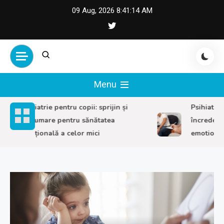
Skip
09 Aug, 2026
8:41:15 AM
to
content
Menu
Psihiatrie pentru copii: sprijin și
Psihiatrie ad
îndrumare pentru sănătatea
încredere i
emoțională a celor mici
emotional