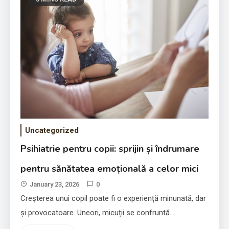
Uncategorized
Psihiatrie adulți: gasește sprijin
Psihiatrie pentru copii: sprijin și îndrumare
si încredere in drumul spre
pentru sănătatea emoțională a celor mici
echilibrul emotional
January 23, 2026
January 23, 2026
0
Creșterea unui copil poate fi o experiență minunată, dar
și provocatoare. Uneori, micuții se confruntă…