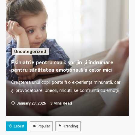
Uncategorized
Psihiatrie pentru copii: sprijin și îndrumare
pentru sănătatea emoțională a celor mici
Creșterea unui copil poate fi o experiență minunată, dar
și provocatoare. Uneori, micuții se confruntă cu emoții
u
puternice, anxietate, frică sau dificultăți de concentrare
January 23, 2026
3 Mins Read
care le afectează viața de zi cu zi. În astfel de momente,
serviciile de psihiatrie pentru copii oferă sprijin
profesionist, înțelegere și soluții adaptate nevoilor
Latest
Popular
Trending
fiecărui copil, ajutându-i să dezvolte o…