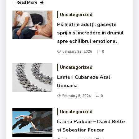
Read More
Uncategorized
Psihiatrie adulți: gasește
sprijin si încredere in drumul
spre echilibrul emotional
January 23, 2026
0
Uncategorized
Lanturi Cubaneze Azal Romania
Lanturi Cubaneze Azal
February 5, 2024
Romania
February 5, 2024
0
Uncategorized
Istoria Parkour – David Belle
si Sebastian Foucan